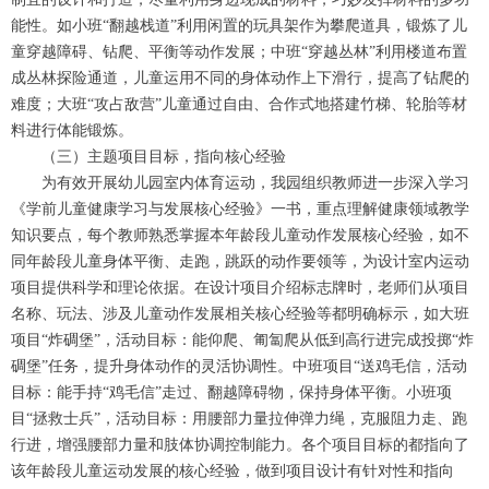
能性。如小班“翻越栈道”利用闲置的玩具架作为攀爬道具，锻炼了儿
童穿越障碍、钻爬、平衡等动作发展；中班“穿越丛林”利用楼道布置
成丛林探险通道，儿童运用不同的身体动作上下滑行，提高了钻爬的
难度；大班“攻占敌营”儿童通过自由、合作式地搭建竹梯、轮胎等材
料进行体能锻炼。
（三）主题项目目标，指向核心经验
为有效开展幼儿园室内体育运动，我园组织教师进一步深入学习
《学前儿童健康学习与发展核心经验》一书，重点理解健康领域教学
知识要点，每个教师熟悉掌握本年龄段儿童动作发展核心经验，如不
同年龄段儿童身体平衡、走跑，跳跃的动作要领等，为设计室内运动
项目提供科学和理论依据。在设计项目介绍标志牌时，老师们从项目
名称、玩法、涉及儿童动作发展相关核心经验等都明确标示，如大班
项目“炸碉堡”，活动目标：能仰爬、匍匐爬从低到高行进完成投掷“炸
碉堡”任务，提升身体动作的灵活协调性。中班项目“送鸡毛信，活动
目标：能手持“鸡毛信”走过、翻越障碍物，保持身体平衡。小班项
目“拯救士兵”，活动目标：用腰部力量拉伸弹力绳，克服阻力走、跑
行进，增强腰部力量和肢体协调控制能力。各个项目目标的都指向了
该年龄段儿童运动发展的核心经验，做到项目设计有针对性和指向