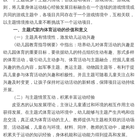
则，将儿童身体运动核心经验发展目标融合在一个连续的游戏情境或
共同的游戏主题中，各项目共同存在于一个游戏情境中，互相关联，
以主题情境推动儿童不断挑战下一个运动项目。
一、主题式室内体育运动的价值和意义
（一）主题具有情境性，激发幼儿运动兴趣
《幼儿园教育指导纲要》中指出：培养幼儿对体育活动的兴趣是
幼儿园体育的重要目标，要依据幼儿的特点组织生动有趣、形式多样
的体育活动，吸引幼儿主动参与。体育活动与主题融合，挖掘儿童感
兴趣的热点内容，如军事主题、奥运主题、动物园主题等，有利于提
高儿童参与体育活动的兴趣和积极性。并且主题可随着儿童关注点和
兴趣及时变更，让孩子保持对运动活动的新鲜感，保障项目运动持续
开展。
（二）与主题情景互动，积累丰富运动经验
皮亚杰的认知发展理论，主张让儿童通过和环境的相互作用主动
获得发展。在主题式体育运动环境中，幼儿能够与主题产生共鸣和信
息交流，真正成为体育活动的主人。教师提供与主题相关联的活动场
景、活动器械，儿童在与环境、材料、同伴、教师的互动中，建构和
积累关于运动的知识经验，身体机能和运动能力得到提高和发展。