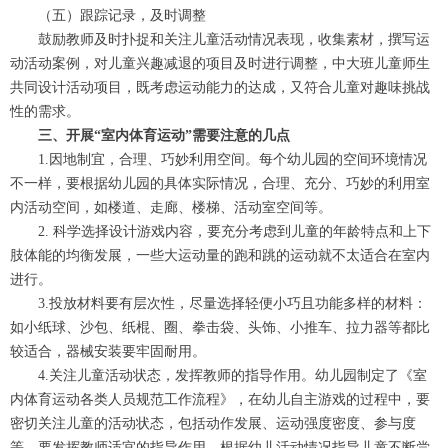
（五）跟踪记录，及时调整
鼓励教师及时扑捉和关注儿童活动情况表现，收集素材，撰写运
动活动案例，对儿童兴趣减退的项目及时进行调整，中大班儿童师生
共同设计活动项目，既考虑运动能力的达成，又符合儿童对趣味挑战
性的需求。
三、开展“室内体育运动”需要注意的几点
1.因地制宜，合理、巧妙利用空间。每个幼儿园的空间环境情况
不一样，要根据幼儿园的具体实际情况，合理、充分、巧妙的利用室
内活动空间，如楼道、走廊、楼梯、活动室空间等。
2. 科学选择设计游戏内容，要充分考虑到儿童的年龄特点和上下
肢体能的均衡发展，一些大运动量的跑和跳的运动就不太适合在室内
进行。
3.投放材料要有层次性，尽量选择轻便小巧且功能多样的材料：
如小纸球、沙包、纸棍、圈、拳击袋、头饰、小推车、拉力器等都比
较适合，器械安装要牢固耐用。
4.关注儿童活动状态，发挥教师的指导作用。幼儿园制定了《室
内体育运动各类人员规范工作流程》，在幼儿自主游戏的过程中，要
密切关注儿童的活动状态，包括动作发展、运动强度密度、参与度
等，要发挥教师适宜的指导作用，根据幼儿活动情况指导儿童不断尝