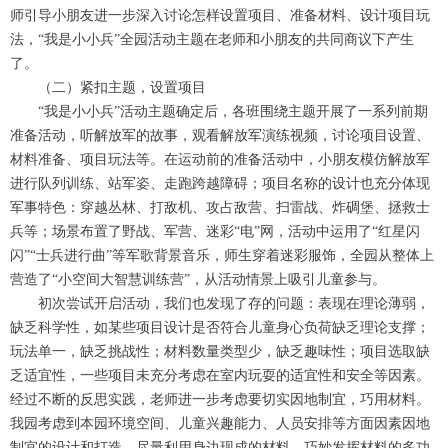
师引导小朋友进一步深入讨论怎样设置项目、准备材料、设计项目玩
法，“我是小小兵”全园活动主题在老师和小朋友的共同商议下产生
了。
（二）紧扣主题，设置项目
“我是小小兵”活动主题确定后，各班围绕主题开展了一系列前期
准备活动，听解放军的故事，观看解放军演练视频，讨论项目设置、
材料准备、项目玩法等。在运动前的准备活动中，小朋友模仿解放军
进行队列训练、站军姿、走跑跨越障碍；项目名称的设计也充分体现
军事特色：穿越丛林、打敌机、攻占敌营、扫雷战、炸碉堡、拯救士
兵等；场景布置了野战、军营、迷彩“电”网，活动中运用了“红星闪
闪”“士兵进行曲”等军歌背景音乐，师生穿着迷彩服饰，全园从整体上
营造了“小空间大智慧训练营”，从活动情景上吸引儿童参与。
初次尝试开启活动，我们也发现了存的问题：表现在理论薄弱，
缺乏科学性，如某些项目设计是否符合儿童身心负荷缺乏理论支撑；
玩法单一，缺乏挑战性；材料数量类型少，缺乏趣味性；项目选取缺
乏适宜性，一些项目未充分考虑在室内玩耍的适宜性和安全等因素。
经过不断的反思实践，老师进一步考虑要切实因地制宜，巧用材料。
我园考虑到本园环境空间、儿童兴趣能力、人员安排等方面因素因地
制宜的设计和打造，尽量利用身边现成的材料，巧妙发挥材料的多功