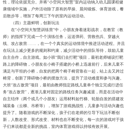
性，理论依据充分。并将“小空间大智慧”室内运动纳入幼儿园课程健
康领域中实施，户外活动除了原有的早操、晨间锻炼、体育游戏，餐
后散步等，增加了每周三下午的室内运动活动。
（四）主题鲜明，创新玩法
在“小空间大智慧训练营”中，小朋友身着迷彩战衣，在教官（教
师）的指挥下完成一个个演练任务，运送弹药、营救伤兵、穿越火
线、攻占敌营…….，在一个个真实的运动情境中推进活动进程。并且
在玩法上减少更多的规则和约束，减少活动中的排队等待，鼓励儿童
自主合作，自主游戏。如小班“我们去打靶”项目，最初老师铺设打靶
路上的障碍物，小朋友在小椅子搭建的小桥上迅速前行，后来儿童不
满足与平坦的小桥，自发的把两个椅子椅背靠在一起，站上去又跨过
椅背，创新了障碍物小桥的摆放方法，提升了活动难度和参与兴趣。
大班“攻占敌营”项目，最初由教师指定路线儿童单个独立完成行进任
务“攻占敌营”，逐渐儿童对固定的路线任务兴趣减退，而是在活动中
自主结伴（两个或几个小朋友）运用材料如竹梯、轮胎自发的搭建攻
城装备（云梯、吊桥等），增加了游戏挑战性，儿童参与活动兴趣也
提升了。随着游戏的不断深化，孩子们在老师的引导下玩法不断创
新，人数改变、形式改变、材料也在不断变化，每一次的游戏对于孩
子们来说都是全新的挑战，室内体育游戏得以持续有效开展。