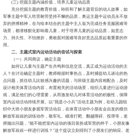
(三) 挖掘主题内涵价值，培养儿童运动品质
充分挖掘主题的教育价值，聆听和了解主题背后的动人故事，如
军事主题中军人吃苦耐劳坚持不懈的品质，奥运主题中运动员永不放
弃的拼搏精神，在与绘本结合的主题中主人翁为完成任务克服困难等
场景，都潜移默化影响着儿童，对于培养儿童的运动品质，如意志
力、持久性、不怕挫折，勇敢面对困难等良好意志品质起着重要的作
用。
二、主题式室内运动活动的尝试与探索
（一）共同商议，确定主题
如何让儿童与主题产生共鸣和信息交流，真正成为运动活动的主
人？在讨论确定主题时，教师根据时事热点，及时捕捉幼儿谈论的热
点问题，抓住幼儿比较感兴趣的话题，与班级主题内容相配合，及时
设计相关体育活动内容，布置相关的活动场景，组织儿童进行运动游
戏，满足他们的心理需要，从而激发幼儿对体育活动的积极性，保障
室内运动活动持续开展。以“我是小小兵”活动主题为例，在幼儿园组
织中大班小朋友参观军营活动后，在体育活动中小朋友会自发的模仿
解放军叔叔的训练动作，敬军礼、瞄准打靶、翻越障碍、投弹等，老
师抛出问题，“能不能把室内运动的项目装扮成军营的样子，小朋友像
解放军叔叔一样进行训练？”这个提议立刻得到了小朋友们的响应。老