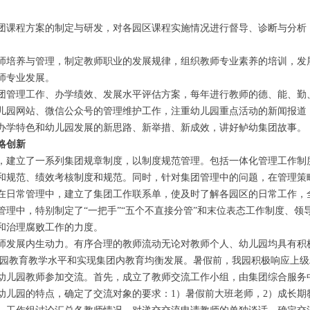
团课程方案的制定与研发，对各园区课程实施情况进行督导、诊断与分析
师培养与管理，制定教师职业的发展规律，组织教师专业素养的培训，发
师专业发展。
团管理工作、办学绩效、发展水平评估方案，每年进行教师的德、能、勤
儿园网站、微信公众号的管理维护工作，注重幼儿园重点活动的新闻报道
办学特色和幼儿园发展的新思路、新举措、新成效，讲好鲈幼集团故事。
略创新
，建立了一系列集团规章制度，以制度规范管理。包括一体化管理工作制
和规范、绩效考核制度和规范。同时，针对集团管理中的问题，在管理策
在日常管理中，建立了集团工作联系单，使及时了解各园区的日常工作，
管理中，特别制定了“一把手”“五个不直接分管”和末位表态工作制度、领
和治理腐败工作的力度。
师发展内生动力。有序合理的教师流动无论对教师个人、幼儿园均具有积
儿园教育教学水平和实现集团内教育均衡发展。暑假前，我园积极响应上
幼儿园教师参加交流。首先，成立了教师交流工作小组，由集团综合服务
幼儿园的特点，确定了交流对象的要求：1）暑假前大班老师，2）成长期