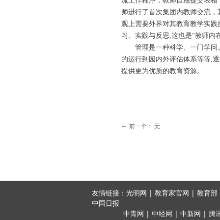
流工作程序，教师自愿提交表格
师进行了首次集团内教师交流，
观上需要外界对其教育教学实践
习、实践与反思,这也是“教师内
管理是一种科学、一门学问
的运行到园内外评估体系等等,
提供更为优质的教育资源。
前一个：
无
ꂃ
友情链接：光明网 | 教育家官网 | 教育部 |
中国日报
中青网 | 中经网 | 中新网 | 腾讯 | 