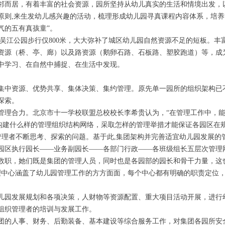
邻而居，有着丰富的社会资源，园所坚持从幼儿真实的生活和情境出发，
原则,来生发幼儿感兴趣的活动，梳理形成幼儿园寻真课程内容体系，培养
气的五有真孩童”。
吴江公园步行仅800米，大大弥补了城区幼儿园自然资源不足的短板。丰
资源（桥、亭、廊）以及路资源（鹅卵石路、石板路、塑胶跑道）等，成
中学习、在自然中捕捉、在生活中发现。
集中资源、优势共享、集体决策、集约管理。原先单一园所的组织架构已
探索。
管理合力。北京市十一学校联盟总校校长李希贵认为，“在管理工作中，能
”构建什么样的管理组织结构网络，采取怎样的管理举措才能保证各园区在
团管理者不断思考、探索的问题。基于此,集团架构并完善适宜幼儿园发展的
园区执行园长——业务副园长——各部门行政——各班级组长五层次管理网
数职，她们既是集团的管理人员，同时也是各园部的园长和骨干力量，这
理中心涵盖了幼儿园管理工作的方方面面，每个中心都有明确的职责定位
儿园发展规划和各项决策，人财物等资源配置、重大项目活动开展，进行
组织管理者的培训与发展工作。
团的人事、财务、后勤装备、基本建设等综合服务工作，对集团各园所安