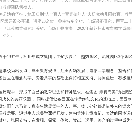
育督学先进个人、苏州市评优课一等奖、吴江区教育领军人才、吴江区名
好教师团队领衔人。
终是她的坚持，她回归到“人”“育人”“育完整的人”去研究幼儿园教育、教
、区级开设公开课、讲座20余次；曾主持多个省、市级课题研究，撰写二
》《江苏教育研究》等省、市级刊物发表，2020年获苏州市教育教学成
什么》。
于1997年，2019年成立集团，由鲈乡园区、越秀园区、流虹园区3个
意学校为出发点，尊重教育规律，注重内涵发展，遵循共享理念，整合和
各园区在理念共享、资源共享的基础上保持相互支持、协同促进，积极推
展历程中，形成了自己的教育理念和精神追求。在集团“崇真尚美”办园理
共同成长的美丽乐园”。同时提倡让各园区在传承鲈幼文化的基础上，因园
所对面车水马龙，真实生活场景中的人、事、物，处处都是故乡人的烟火
课程需要。通过生态式美学课程开发，建构关注儿童表征、表达的园本课
材料、氛围支持，在发现、探索、体验、尝试、运用、整合的过程中成为