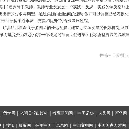
，工作组讨论汇总各教师情况，对递交交流申请教师的单独谈话，确定交
其中2名为骨干教师。教师专业发展是一个实践—反思—实践的螺旋循环上
提出新的要求与期望。通过集团内园区间的流动,教师可以调整已经习惯化
在专业结构不断丰富、充实和提升”的专业发展过程。
。鲈乡幼儿园着眼于多园区的长远发展，建立可持续发展的长效机制,从
逐渐将规范变为常态,保持一个稳定的节奏，促进集团化紧密型办园向高质
撰稿人：苏州市
 留学网 | 光明日报出版社 | 教育新闻网 | 中国记协 | 人民网 | 新华网 |
搜狐 | 摄影网 | 信用中国 | 凤凰网 | 中国文明网 | 中国国家人才网 |