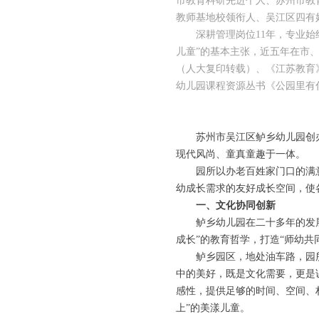
市教育科研先进个人、苏州市教
教师基地校领衔人、吴江区四有
深耕管理岗位11年，专业始
儿童”的基本主张，近五年在市
（人大复印转载）、《江苏教育
幼儿园课程资源丛书《公园里有
苏州市吴江区鲈乡幼儿园创办
现代风尚、童真童趣于一体。
园所以办老百姓家门口的满
幼成长需求的友好成长空间，使
一、文化协同创新
鲈乡幼儿园在二十多年的发
成长”的教育哲学，打造“师幼
鲈乡园区，地处油车路，园
中的美好，既是文化需要，更是
感性，提供足够的时间、空间、
上”的美漾儿童。