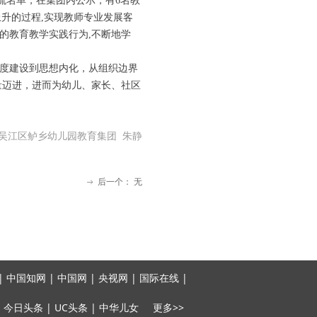
流名单，在集团内公示，有6名教
升的过程,实现教师专业发展客
的教育教学实践行为,不断地学
制度建设到思想内化，从组织边界
量迈进，进而为幼儿、家长、社区
吴江区鲈乡幼儿园教育集团 朱静
后一个：
无
ꁹ
 中国知网 | 中国网 | 央视网 | 国际在线 |
 今日头条 | UC头条 | 中华儿女 更多>>