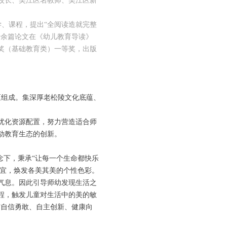
校长、吴江区名教师、吴江区新
学、课程，提出“全阅读造就完整
十余篇论文在《幼儿教育导读》
果奖（基础教育类）一等奖，出版
园区组成。集深厚老松陵文化底蕴、
优化资源配置，努力营造适合师
动教育生态的创新。
念下，秉承“让每一个生命都快乐
制宜，焕发各美其美的个性色彩。
气息。因此引导师幼发现生活之
程，触发儿童对生活中的美的敏
“自信勇敢、自主创新、健康向