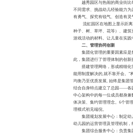
越秀园区与热闹的商业街比
不同需求、挑战幼儿经验能力为
有勇气、探究有锐气、创造有灵
流虹园区在地图上显示距离
种子、树、草坪、花等）、建筑
游戏活动的材料。让儿童在实践
二、管理协同创新
集团化管理的重要因素应是
此，集团进行了管理体制的创新
搭建管理网络，形成精细化
能用制度解决的,就不靠开会。
均衡乃至优质发展, 始终是集
结合自身特点建立了总园——各
中心架构中的每一位成员都身兼
体决策、集约管理理念。6个管
理模式初见端倪。
集团规划发展中心：制定幼
幼儿园的运营管理及管理机制，
集团综合服务中心：负责集