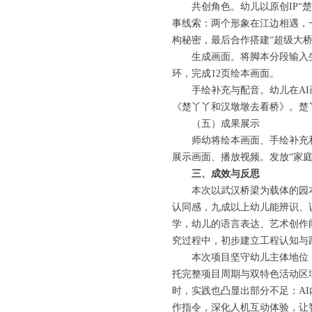
共创角色。幼儿以原创IP“
事线索：两个形象在江边相遇，
构秘密，最后合作搭建“超级大桥
生成画面。将脚本分段输入生
环，完成12页绘本画面。
手绘补充与配音。幼儿在A
《楚丫丫和汉墩墩去看桥》。楚丫
（五）成果展示
师幼将绘本画面、手绘补充
展示画面、播放视频。发放“家庭
三、成效与反思
本次以武汉桥梁为载体的园
认同感，九成以上幼儿能辨识、
学，幼儿的语言表达、艺术创作
究过程中，初步建立工程认知与
本次项目坚守幼儿主体地位
托完整项目周期与双特色活动区
时，实践也凸显出部分不足：A
作指令，深化人机互动体验，让