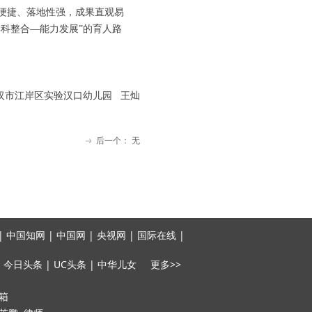
便捷、落地性强，成果直观易
科整合—能力发展”的育人路
汉市江岸区实验汉口幼儿园 王灿
后一个：
无
ꁹ
 中国知网 | 中国网 | 央视网 | 国际在线 |
 今日头条 | UC头条 | 中华儿女 更多>>
邮箱