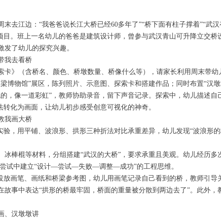
末去江边：“我爸爸说长江大桥已经60多年了”“桥下面有柱子撑着”“武汉
绘本项目。班上一名幼儿的爸爸是建筑设计师，曾参与武汉青山可升降立交
激发了幼儿的探究兴趣。
带我去看桥
索卡》（含桥名、颜色、桥墩数量、桥像什么等），请家长利用周末带幼
桥梁博物馆”展区，陈列照片、示意图、探索卡和搭建作品；同时布置“汉墩
色的，像一道彩虹”，教师协助录音，留下声音记录。探索中，幼儿描述自
想法转化为画面，让幼儿初步感受创意可视化的神奇。
教我画大桥
”实验，用平铺、波浪形、拱形三种折法对比承重差异，幼儿发现“波浪形的
、冰棒棍等材料，分组搭建“武汉的大桥”，要求承重且美观。幼儿经历多
复尝试中建立“设计—尝试—失败—调整—成功”的工程思维。
”投放画笔、画纸和桥梁参考图，幼儿用画笔记录自己看到的桥，教师引导
在故事中表达“拱形的桥最牢固，桥面的重量被分散到两边去了”。此外，
。
画、汉墩墩讲