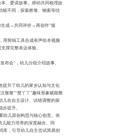
持绘本、爱讲故事。师幼共同梳理故
功能不同，探索桥墩、钢索等结
I生成→共同评价→再创作”循
，用剪辑工具合成有声绘本视频
同支撑完整表达体验。
发布会”，幼儿分组介绍故事、
效提升了幼儿的家乡认知与文化
墩墩”“楚丫丫”趣味形象赋能教
幼儿在自主设计、试错调整的探
稳步提升。
重幼儿原创构思与核心创意。依
幼儿能力培养的深度融合。同
词库，引导幼儿自主尝试简易创