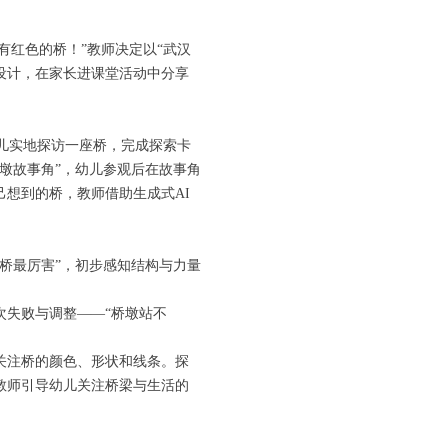
有红色的桥！”教师决定以“武汉
桥设计，在家长进课堂活动中分享
儿实地探访一座桥，完成探索卡
墩故事角”，幼儿参观后在故事角
己想到的桥，教师借助生成式AI
桥最厉害”，初步感知结构与力量
次失败与调整——“桥墩站不
关注桥的颜色、形状和线条。探
教师引导幼儿关注桥梁与生活的