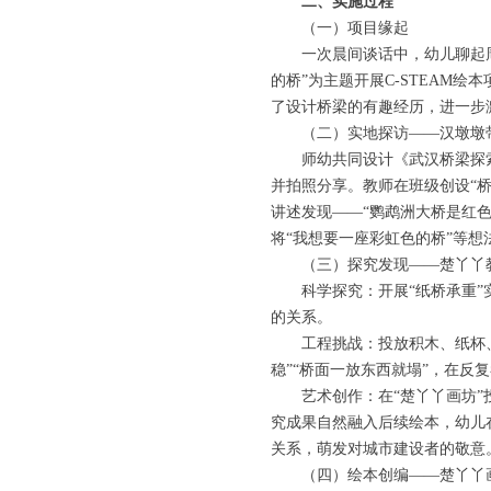
二、实施过程
（一）项目缘起
一次晨间谈话中，幼儿聊起周
的桥”为主题开展C-STEAM
了设计桥梁的有趣经历，进一步
（二）实地探访——汉墩墩
师幼共同设计《武汉桥梁探
并拍照分享。教师在班级创设“
讲述发现——“鹦鹉洲大桥是红
将“我想要一座彩虹色的桥”等
（三）探究发现——楚丫丫
科学探究：开展“纸桥承重
的关系。
工程挑战：投放积木、纸杯
稳”“桥面一放东西就塌”，在反
艺术创作：在“楚丫丫画坊
究成果自然融入后续绘本，幼儿
关系，萌发对城市建设者的敬意
（四）绘本创编——楚丫丫