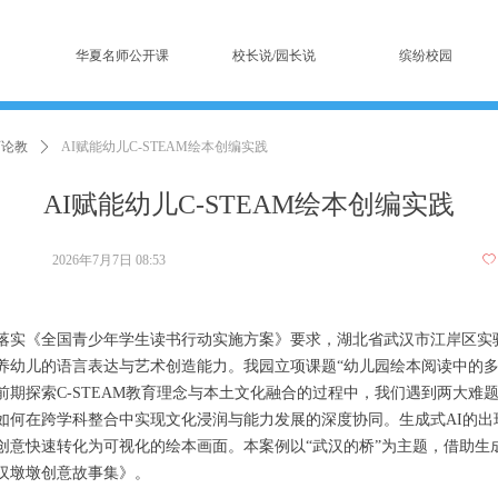
华夏名师公开课
校长说/园长说
缤纷校园
师论教
ꄲ
AI赋能幼儿C-STEAM绘本创编实践
AI赋能幼儿C-STEAM绘本创编实践
2026年7月7日
08:53
ꄀ
落实《全国青少年学生读书行动实施方案》要求，湖北省武汉市江岸区实验
养幼儿的语言表达与艺术创造能力。我园立项课题“幼儿园绘本阅读中的多
前期探索C-STEAM教育理念与本土文化融合的过程中，我们遇到两大难
如何在跨学科整合中实现文化浸润与能力发展的深度协同。生成式AI的出
创意快速转化为可视化的绘本画面。本案例以“武汉的桥”为主题，借助生
汉墩墩创意故事集》。