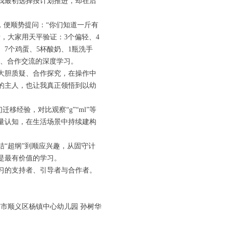
我最初选择按计划推进，却在后
，便顺势提问：“你们知道一斤有
，大家用天平验证：3个偏轻、4
、7个鸡蛋、5杯酸奶、1瓶洗手
数、合作交流的深度学习。
大胆质疑、合作探究，在操作中
的主人，也让我真正领悟到以幼
移经验，对比观察“g”“ml”等
量认知，在生活场景中持续建构
“超纲”到顺应兴趣，从固守计
是最有价值的学习。
习的支持者、引导者与合作者。
。
市顺义区杨镇中心幼儿园 孙树华