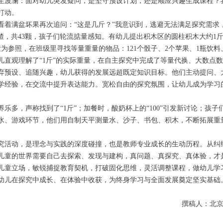
生波澜：面对幼儿突发疑问，是坚守预设计划，还是顺应兴趣生成课程？
打动。
看着满盆坏果再次追问：“这是几斤？”我意识到，逃避无法满足探究需求
楂，共43颗，孩子们轮流掂量感知。有幼儿提出积木区的圆柱积木大约1斤
为参照，在班级里寻找等量重量的物品：121个骰子、2个苹果、1瓶饮料
儿直观理解了“1斤”的实际重量，在自主探究中完成了等量代换、大数点
弃预设、追随兴趣，幼儿获得的发展远超既定知识目标。他们主动提问、
学经验，在交流中提升表达能力。宽松自由的探究氛围，让幼儿成为学习
多，声称找到了“1斤”；加餐时，酸奶杯上的“100”引发新讨论；孩子们迁
水、游戏环节，他们用自制天平测量水、沙子、书包、积木，不断拓展重
究活动，是理念与实践的深度碰撞，也是教师专业成长的生动历程。从纠结
儿童的世界需要自己去探索、发现与建构，真问题、真探究、真体验，才
儿童立场，敏锐捕捉教育契机，打破固化思维，灵活调整课程，做幼儿学
幼儿在探究中成长、在体验中收获，为终身学习与全面发展奠定坚实基础
撰稿人：北京