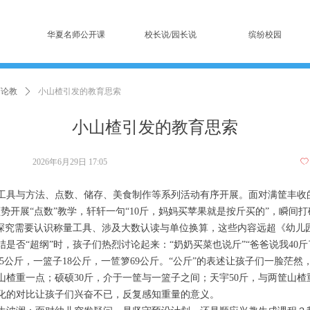
华夏名师公开课
校长说/园长说
缤纷校园
师论教
ꄲ
小山楂引发的教育思索
小山楂引发的教育思索
2026年6月29日
17:05
ꄀ
工具与方法、点数、储存、美食制作等系列活动有序开展。面对满筐丰收
势开展“点数”教学，轩轩一句“10斤，妈妈买苹果就是按斤买的”，瞬间
量探究需要认识称量工具、涉及大数认读与单位换算，这些内容远超《幼儿
是否“超纲”时，孩子们热烈讨论起来：“奶奶买菜也说斤”“爸爸说我40
.5公斤，一篮子18公斤，一笸箩69公斤。“公斤”的表述让孩子们一脸茫然
山楂重一点；硕硕30斤，介于一筐与一篮子之间；天宇50斤，与两筐山
化的对比让孩子们兴奋不已，反复感知重量的意义。