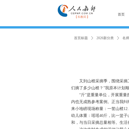
首页
首页标题
ꄲ
2026新分类
ꄲ
名
又到山楂采摘季，围绕采摘
们摘了多少山楂？”我原本计划顺
“斤”是重量单位，开展重
内也无成熟参考案例。正当我纠结
来小地磅现场称量：一筐山楂12
幼儿体重：瑶瑶40斤，比一篮子
和，与当日采摘总量相等。生活