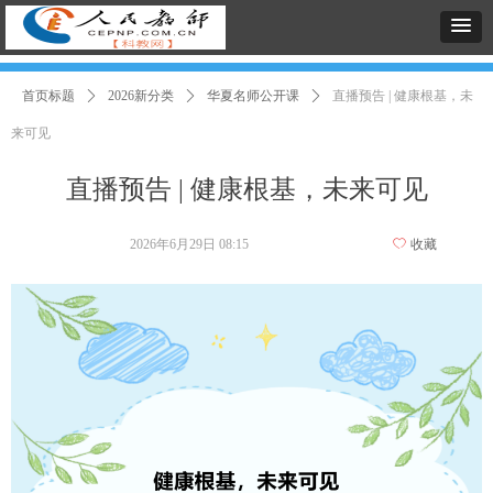
首页标题
ꄲ
2026新分类
ꄲ
华夏名师公开课
ꄲ
直播预告 | 健康根基，未
来可见
直播预告 | 健康根基，未来可见
2026年6月29日
08:15
ꄀ
收藏