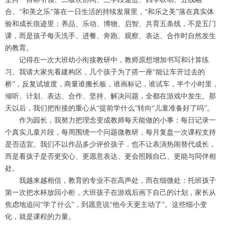
合。“和美之乐”落在一日生活的持续发展里，“和乐之美”落在真实体
验和成长痕迹里；养品、乐动、博物、启智、共育五条线，不是五门
课，而是孩子每天洗手、进餐、奔跑、观察、表达、合作时自然发生
的教育。
记得在一次大班幼小衔接教研中，教师原想增加书写和计算练
习。我请大家先看建构区，几个孩子为了搭一座“能让车开过去的
桥”，反复试坡度，商量谁搬长板，谁画标记，谁试车，半个小时里，
倾听、计划、表达、合作、坚持、解决问题，全都在游戏中发生。那
天以后，我们把衔接的重心从“提前学什么”转向“儿童准备好了吗”。
作为园长，我努力把理念变成教师每天能做的小事：每日记录一
个真实儿童片段，每周围绕一个问题微教研，每月复盘一次课程支持
是否适宜。我们不以作品多少评价孩子，也不让表演热闹替代成长，
而是看孩子是否更安心、更愿意表达、更会照顾自己、更能与同伴相
处。
我越来越相信，教育的专业不在高声处，而在细微处：托班孩子
第一次把水杯放回小柜，大班孩子在游戏后画下自己的计划，家长从
焦虑地追问“学了什么”，到愿意说“他今天更主动了”。这些细小变
化，就是课程的力量。