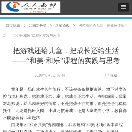
首页标题
ꄲ
2026新分类
ꄲ
名师论教
ꄲ
把游戏还给儿童，把成长还给生
活——“和美·和乐”课程的实践与思考
把游戏还给儿童，把成长还给生活
——“和美·和乐”课程的实践与思考
2026年6月5日
09:44
ꄀ
收藏
童年是一场自然生长的旅程，不该被条条框框束缚。放下过度管
控与功利焦虑，把游戏还给儿童，把成长还给生活。在钢城园，我常
对老师说：幼儿园最好的衔接，不是把孩子往前推，而是把他们稳稳
托住。无论是托班入园、小班习惯养成，还是大班走向小学，教育都
不能急着替儿童赶路。
围绕集团“和正共美”办园理念，我园建构“和美·和乐”园本课程，
坚持一目标引领、二板块协同、三学段递进、四季联动、五线融