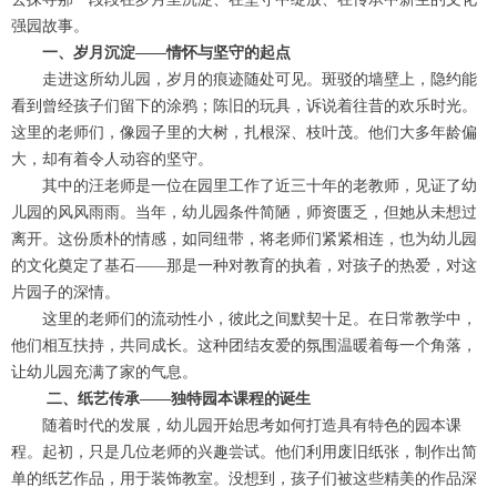
强园故事。
一、岁月沉淀——情怀与坚守的起点
走进这所幼儿园，岁月的痕迹随处可见。斑驳的墙壁上，隐约能
看到曾经孩子们留下的涂鸦；陈旧的玩具，诉说着往昔的欢乐时光。
这里的老师们，像园子里的大树，扎根深、枝叶茂。他们大多年龄偏
大，却有着令人动容的坚守。
其中的汪老师是一位在园里工作了近三十年的老教师，见证了幼
儿园的风风雨雨。当年，幼儿园条件简陋，师资匮乏，但她从未想过
离开。这份质朴的情感，如同纽带，将老师们紧紧相连，也为幼儿园
的文化奠定了基石——那是一种对教育的执着，对孩子的热爱，对这
片园子的深情。
这里的老师们的流动性小，彼此之间默契十足。在日常教学中，
他们相互扶持，共同成长。这种团结友爱的氛围温暖着每一个角落，
让幼儿园充满了家的气息。
二、纸艺传承——独特园本课程的诞生
随着时代的发展，幼儿园开始思考如何打造具有特色的园本课
程。起初，只是几位老师的兴趣尝试。他们利用废旧纸张，制作出简
单的纸艺作品，用于装饰教室。没想到，孩子们被这些精美的作品深