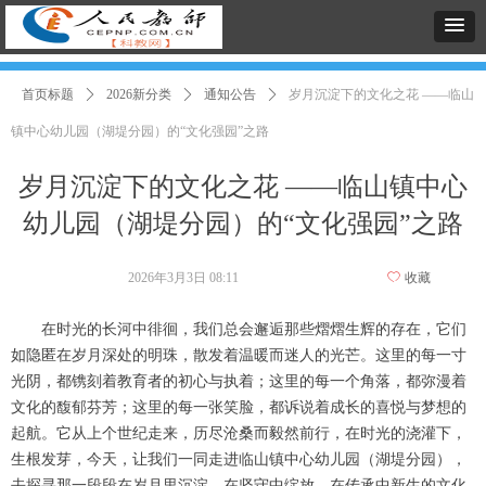
首页标题
ꄲ
2026新分类
ꄲ
通知公告
ꄲ
岁月沉淀下的文化之花 ——临山
镇中心幼儿园（湖堤分园）的“文化强园”之路
岁月沉淀下的文化之花 ——临山镇中心
幼儿园（湖堤分园）的“文化强园”之路
2026年3月3日
08:11
ꄀ
收藏
在时光的长河中徘徊，我们总会邂逅那些熠熠生辉的存在，它们
如隐匿在岁月深处的明珠，散发着温暖而迷人的光芒。这里的每一寸
光阴，都镌刻着教育者的初心与执着；这里的每一个角落，都弥漫着
文化的馥郁芬芳；这里的每一张笑脸，都诉说着成长的喜悦与梦想的
起航。它从上个世纪走来，历尽沧桑而毅然前行，在时光的浇灌下，
生根发芽，今天，让我们一同走进临山镇中心幼儿园（湖堤分园），
去探寻那一段段在岁月里沉淀、在坚守中绽放、在传承中新生的文化