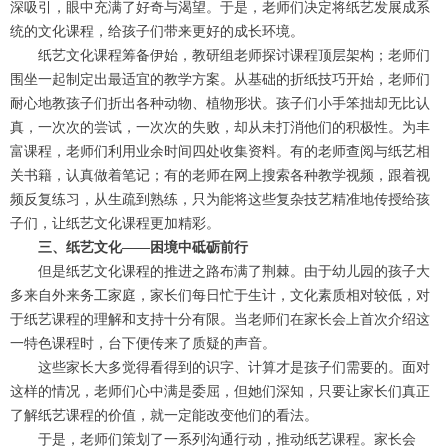
深吸引，眼中充满了好奇与渴望。于是，老师们决定将纸艺发展成系
统的文化课程，给孩子们带来更好的成长环境。
纸艺文化课程筹备伊始，教研组老师探讨课程顶层架构；老师们
围坐一起制定出最适宜的教学方案。从基础的折纸技巧开始，老师们
耐心地教孩子们折出各种动物、植物形状。孩子们小手笨拙却无比认
真，一次次的尝试，一次次的失败，却从未打消他们的积极性。为丰
富课程，老师们利用业余时间四处收集资料。有的老师查阅与纸艺相
关书籍，认真做着笔记；有的老师在网上搜索各种教学视频，跟着视
频反复练习，从生疏到熟练，只为能将这些复杂技艺精准地传授给孩
子们，让纸艺文化课程更加精彩。
三、纸艺文化——困境中砥砺前行
但是纸艺文化课程的推进之路布满了荆棘。由于幼儿园的孩子大
多来自外来务工家庭，家长们每日忙于生计，文化素质相对较低，对
于纸艺课程的理解和支持十分有限。当老师们在家长会上首次介绍这
一特色课程时，台下便传来了质疑的声音。
这些家长大多觉得看得到的识字、计算才是孩子们需要的。面对
这样的情况，老师们心中满是委屈，但她们深知，只要让家长们真正
了解纸艺课程的价值，就一定能改变他们的看法。
于是，老师们策划了一系列沟通行动，推动纸艺课程。家长会