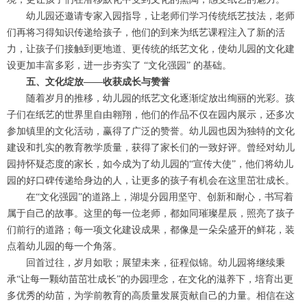
幼儿园还邀请专家入园指导，让老师们学习传统纸艺技法，老师
们再将习得知识传递给孩子，他们的到来为纸艺课程注入了新的活
力，让孩子们接触到更地道、更传统的纸艺文化，使幼儿园的文化建
设更加丰富多彩，进一步夯实了 “文化强园” 的基础。
五、文化绽放——收获成长与赞誉
随着岁月的推移，幼儿园的纸艺文化逐渐绽放出绚丽的光彩。孩
子们在纸艺的世界里自由翱翔，他们的作品不仅在园内展示，还多次
参加镇里的文化活动，赢得了广泛的赞誉。幼儿园也因为独特的文化
建设和扎实的教育教学质量，获得了家长们的一致好评。曾经对幼儿
园持怀疑态度的家长，如今成为了幼儿园的“宣传大使”，他们将幼儿
园的好口碑传递给身边的人，让更多的孩子有机会在这里茁壮成长。
在“文化强园”的道路上，湖堤分园用坚守、创新和耐心，书写着
属于自己的故事。这里的每一位老师，都如同璀璨星辰，照亮了孩子
们前行的道路；每一项文化建设成果，都像是一朵朵盛开的鲜花，装
点着幼儿园的每一个角落。
回首过往，岁月如歌；展望未来，征程似锦。幼儿园将继续秉
承“让每一颗幼苗茁壮成长”的办园理念，在文化的滋养下，培育出更
多优秀的幼苗，为学前教育的高质量发展贡献自己的力量。相信在这