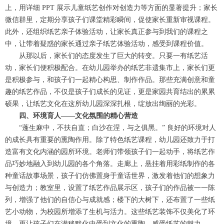
上，用详细 PPT 展示儿童纸艺创作对创造力等方面的显著提升；家长
微信群里，定期分享孩子们课堂精彩瞬间，促使家长重新审视课程。
此外，还组织纸艺亲子体验活动，让家长真正参与到我们的课程之
中，让带着疑惑的家长通过亲子纸艺体验活动，感受到课程价值。
从那以后，家长们的态度发生了巨大的转变。只要一有纸艺活
动，家长们便积极配合。在幼儿园举办的纸艺非遗集市上，家长们更
是积极参与，和孩子们一起精心构思、制作作品。那些充满创意和童
趣的纸艺作品，不仅是孩子们成长的见证，更是家园共育结出的累累
硕果，让纸艺文化在这所幼儿园深深扎根，绽放出绚丽的光彩。
四、环境育人——文化氛围的精心营造
“蓬生麻中，不扶自直；白沙在涅，与之俱黑。” 良好的环境对人
的成长具有重要的熏陶作用。除了特色纸艺课程，幼儿园还致力于打
造富有文化内涵的园所环境。老师们带领孩子们一起动手，将纸艺作
品巧妙地融入到幼儿园的各个角落。走廊上，悬挂着用彩纸制作的各
种童话故事场景，孩子们仿佛置身于童话世界，激发着他们的想象力
与创造力；教室里，设置了纸艺作品展示区，孩子们的作品被一一陈
列，增强了他们的自信心与成就感；楼下的大树下，还布置了一些纸
艺小动物，为校园所增添了生机与活力。这些纸艺装饰不仅美化了环
境，更让孩子们在潜移默化中受到文化的熏陶，感受纸艺的魅力。