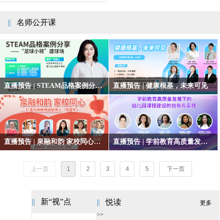
市李沧区实验幼
儿园包丽菁园长
||
名师公开课
直播预告 | STEAM品格案例分享——“足球小将”建球场
直播预告 | 健康根基，未来可见
直播预告 | 泉融和韵 家校同心——打造特殊教育协同育人“同盟军”
直播预告 | 学前教育高质量发展下的幼儿园课程建设的创新与实践
上一页
1
2
3
4
5
下一页
||
新“视”点
||
悦读
更多 >>
更多
园长说 | 幼儿园集团化管理创新机制的实践探索
园长说 | 深挖资源——园社共建走向融合
园长说 | 依法办园指引革新浸润
园长说 | “四yue”特色立园 “踏石”文化兴园
园长说 | 匠心筑梦润童心，特色育人提内涵
园长说 | 幼儿园多彩文化建设“四部曲”
园长说 | 家园社“爱阅”之旅
园长说 | 健康身体健康魂，同心共绘幸福篇
园长说 | 追光筑梦，做无愧新时代的幼教人
园长说 | 依法办园，以德立园——浅谈幼儿园管理
园长说 | 主题背景下幼儿园室内体育运动的思考与实践
园长说 | 幼儿园教师专业成长创新培养机制的探索实践
园长说 | 赓续华馨，孵化新芽——深圳市大鹏实验幼儿园的蝶变之路
>>