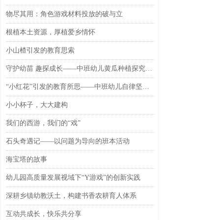
物尽其用：角色游戏材料投放的破与立
根植本土资源，厚植爱乡情怀
小山楂引发的教育思索
守护幼苗 趣探成长——中班幼儿黄瓜种植探究活动案例
“小红花”引发的教育所思——中班幼儿自律坚持与目标规划品格培育案例
小小杯子，大大建构
我们的西游，我们的“戏”
石头奇遇记——以问题为导向的班本活动
海宝塔的故事
幼儿园高质量发展视域下“Y游戏”的创新实践
深耕乡镇幼教沃土，构建书香农耕育人体系
互动共成长，快乐共分享