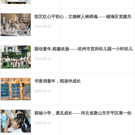
悦艺红心守初心，立德树人铸师魂——镇海区党建共
生体第五小组开展新时代党员教师师德师风专题党课
2026-06-29
活动（宁波市镇海区艺实幼儿园）
跳动童年,粽趣欢扬——杭州市笕和幼儿园一小时幼儿
园活动
2026-06-18
书香润童年，阅读伴成长
2026-06-15
探秘小学，遇见成长——河北省唐山市开平区第一幼
儿园幼小衔接活动
2026-06-12