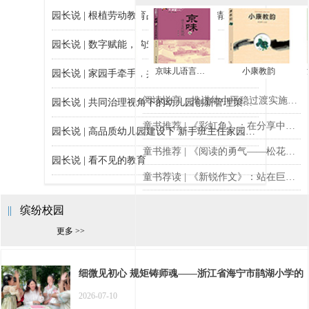
园长说 | 根植劳动教育品质，润泽幼儿精彩童年（重庆市沙坪坝区土主第一幼儿园）
园长说 | 数字赋能，构筑教育新样态
李老师教你写作文
京味儿语言文化概说
小康教韵
园长说 | 家园手牵手，共筑成长路
阅读悦享：推进幼小平稳过渡实施策略的研究
园长说 | 共同治理视角下的幼儿园创新管理策略与实践
童书推荐 | 《彩虹鱼》：在分享中闪耀友谊的光芒
园长说 | 高品质幼儿园建设下 新手班主任家园沟通的“三共”策略
童书推荐 | 《阅读的勇气——松花江畔的教育梦》：教育需要什么样的阅读勇气？
园长说 | 看不见的教育
童书荐读 | 《新锐作文》：站在巨人的肩膀上学写作
园长说 | 优化共育路径，构建家园社协同育人新模式
||
缤纷校园
更多 >>
细微见初心 规矩铸师魂——浙江省海宁市鹃湖小学的
师德师风校本化探索
2026-07-10