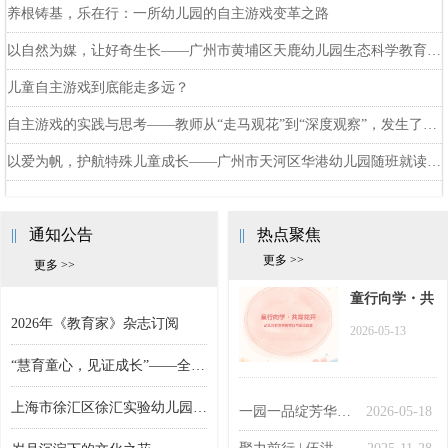
养根铸基，乐在行：一所幼儿园的自主游戏变革之路
以自然为媒，让好奇生长——广州市黄埔区天鹿幼儿园生态科学教育探索实践
儿童自主游戏到底能走多远？
自主游戏的实践与思考——教师从“走马观花”到“深度观察”，发生了哪些改变？
以爱为帆，护航特殊儿童成长——广州市天河区华港幼儿园随班就读示范项目实践纪实
||
通知公告
||
热点聚焦
更多 >>
更多 >>
第三届“校长大会”定档 11月共话未来学校形态变革
《教育家》“打赏”未来，“光明小记者”平台又添新力量！
关于推选优秀中小学生参加“沙漠写作营”的通知
关于举办“学校安全法制教育论坛”暨 中国法制教育“七五”规划课题发布的通知
关于邀请加入“北京师范大学少年作家班研学教育基地校际联盟”的函
关于警惕不法分子假借“寻找大国良师”组委会名义进行欺诈活动的公告
关于开展“寻找光明小记者”的行动计划
“脑科学与教育”青岛年会报名即将截止
《教育家》“局长情怀”栏目征文启事
重磅 |“2018寻找全国最美研学旅行基地”系列入围名单出炉啦！
当代著名教育家冯恩洪获聘光明教育家书院副院长
2018寻找全国最美研学旅行教育基地暨十佳课程征集活动正式启动！
童行向学・共
育花开——幼
2026年《教育家》杂志订阅
2026-05-13
儿园教育创新
“慧育童心，见证成长”——全国学前教育实践成果征集邀请
实践与成长赋
能
上海市徐汇区徐汇实验幼儿园开学首日
一园一品绽芳华，抱团研创育新苗——广东省佛山市高明区机关幼儿园共同体特色课程建设巡礼
2026-05-18