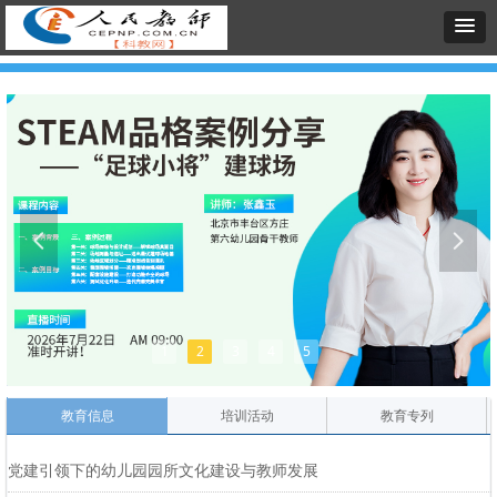
넳
넲
1
2
3
4
5
教育信息
培训活动
教育专列
党建引领下的幼儿园园所文化建设与教师发展