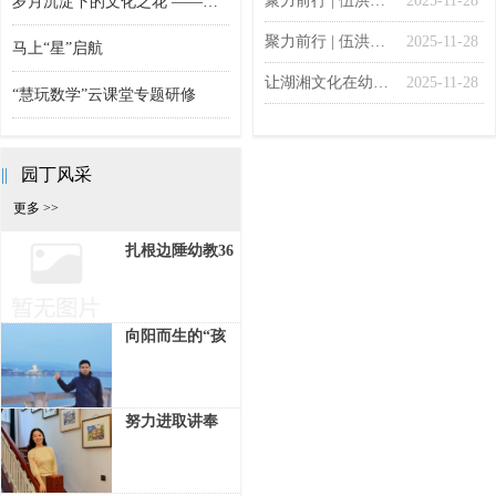
聚力前行 | 伍洪羲名园长工作室（二）
2025-11-28
岁月沉淀下的文化之花 ——临山镇中心幼儿园（湖堤分园）的“文化强园”之路
聚力前行 | 伍洪羲名园长工作室（一）
2025-11-28
马上“星”启航
让湖湘文化在幼儿心中落地生根 | 湖南省吕奕名师工作室
2025-11-28
“慧玩数学”云课堂专题研修
2020年《教育家》杂志订阅
||
园丁风采
更多 >>
扎根边陲幼教36
载 党建领航树育
人典范——杨晓
春同志云南省优
向阳而生的“孩
秀党务工作者个
子王” ——记东
人事迹
风幼儿园副园长
张德中的初心故
努力进取讲奉
事
献，开拓创新求
发展——记青岛